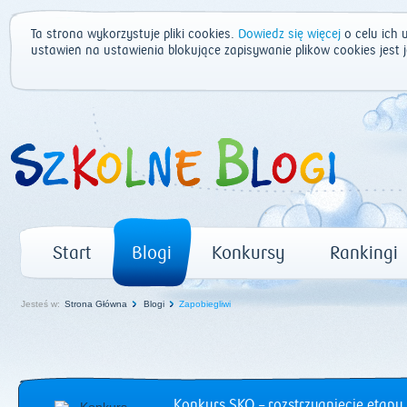
Ta strona wykorzystuje pliki cookies.
Dowiedz się więcej
o celu ich 
ustawień na ustawienia blokujące zapisywanie plików cookies jest
Start
Blogi
Konkursy
Rankingi
Jesteś w:
Strona Główna
Blogi
Zapobiegliwi
Konkurs SKO – rozstrzygnięcie etapu 