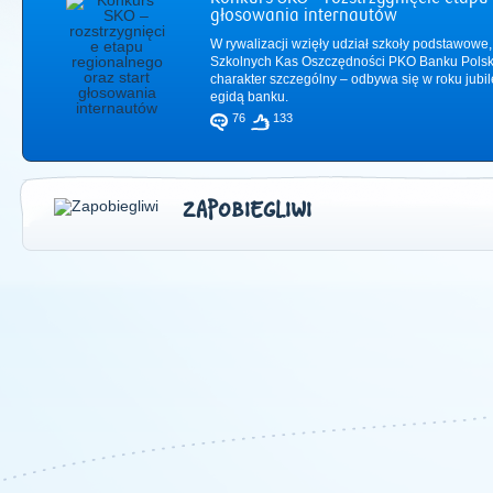
głosowania internautów
W rywalizacji wzięły udział szkoły podstawowe,
Szkolnych Kas Oszczędności PKO Banku Polsk
charakter szczególny – odbywa się w roku jub
egidą banku.
76
133
ZAPOBIEGLIWI
2011
|
2012
|
2