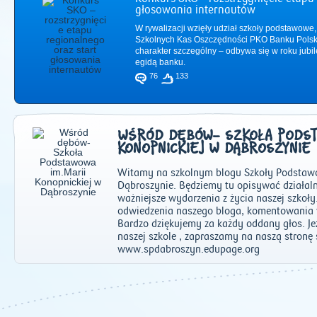
głosowania internautów
W rywalizacji wzięły udział szkoły podstawowe,
Szkolnych Kas Oszczędności PKO Banku Polsk
charakter szczególny – odbywa się w roku jub
egidą banku.
76
133
WŚRÓD DĘBÓW- SZKOŁA PODSTA
KONOPNICKIEJ W DĄBROSZYNIE
Witamy na szkolnym blogu Szkoły Podstawo
Dąbroszynie. Będziemy tu opisywać działaln
ważniejsze wydarzenia z życia naszej szkoł
odwiedzenia naszego bloga, komentowania 
2011
|
2012
|
2
Bardzo dziękujemy za każdy oddany głos. Jeż
naszej szkole , zapraszamy na naszą stronę 
www.spdabroszyn.edupage.org