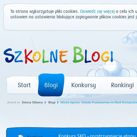
Ta strona wykorzystuje pliki cookies.
Dowiedz się więcej
o celu ich 
ustawień na ustawienia blokujące zapisywanie plików cookies jest
Start
Blogi
Konkursy
Rankingi
Jesteś w:
Strona Główna
Blogi
Wśród dębów- Szkoła Podstawowa im.Marii Konopnicki
Konkurs SKO – rozstrzygnięcie etapu 