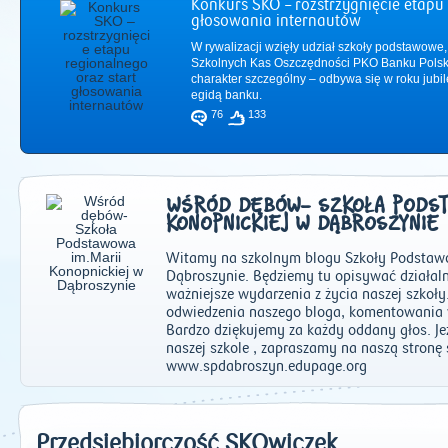
Konkurs SKO – rozstrzygnięcie etapu 
głosowania internautów
W rywalizacji wzięły udział szkoły podstawowe,
Szkolnych Kas Oszczędności PKO Banku Polsk
charakter szczególny – odbywa się w roku jub
egidą banku.
76
133
WŚRÓD DĘBÓW- SZKOŁA PODSTA
KONOPNICKIEJ W DĄBROSZYNIE
Witamy na szkolnym blogu Szkoły Podstawo
Dąbroszynie. Będziemy tu opisywać działaln
ważniejsze wydarzenia z życia naszej szkoł
2011
|
2012
|
2
odwiedzenia naszego bloga, komentowania 
Bardzo dziękujemy za każdy oddany głos. Jeż
naszej szkole , zapraszamy na naszą stronę 
www.spdabroszyn.edupage.org
Przedsiębiorczość SKOwiczek