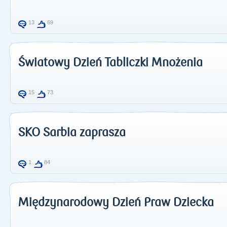
13
69
Światowy Dzień Tabliczki Mnożenia
15
73
SKO Sarbia zaprasza
1
84
Międzynarodowy Dzień Praw Dziecka