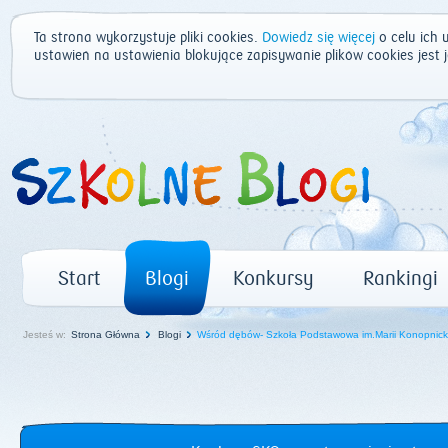
Ta strona wykorzystuje pliki cookies.
Dowiedz się więcej
o celu ich 
ustawień na ustawienia blokujące zapisywanie plików cookies jest
Start
Blogi
Konkursy
Rankingi
Jesteś w:
Strona Główna
Blogi
Wśród dębów- Szkoła Podstawowa im.Marii Konopnicki