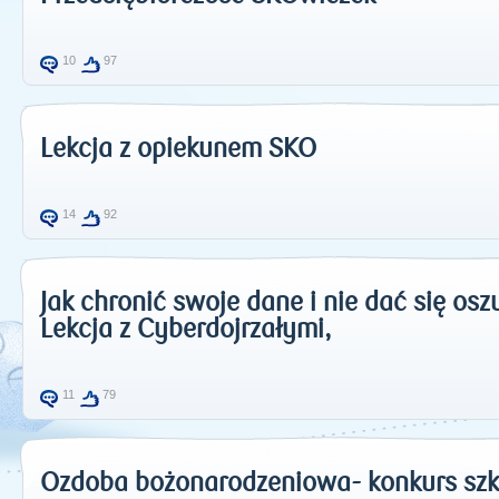
10
97
Lekcja z opiekunem SKO
14
92
Jak chronić swoje dane i nie dać się osz
Lekcja z Cyberdojrzałymi,
11
79
Ozdoba bożonarodzeniowa- konkurs szk