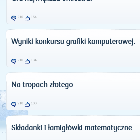
210
154
Wyniki konkursu grafiki komputerowej.
210
134
Na tropach złotego
210
138
Składanki i łamigłówki matematyczne