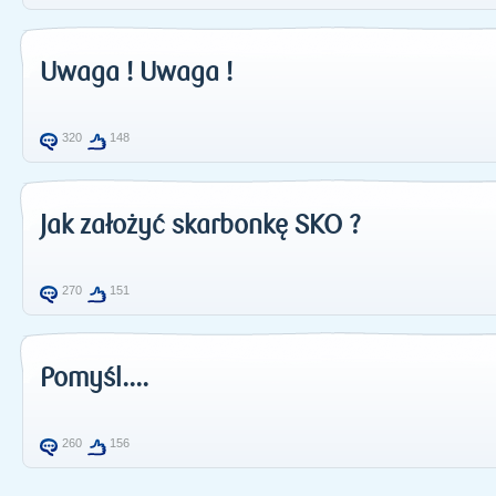
Uwaga ! Uwaga !
320
148
Jak założyć skarbonkę SKO ?
270
151
Pomyśl....
260
156