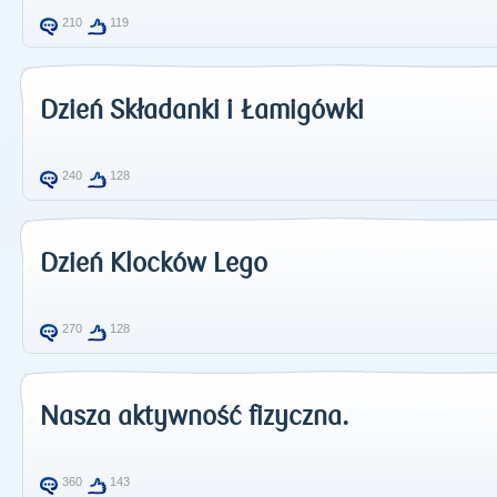
210
119
Dzień Składanki i Łamigówki
240
128
Dzień Klocków Lego
270
128
Nasza aktywność fizyczna.
360
143