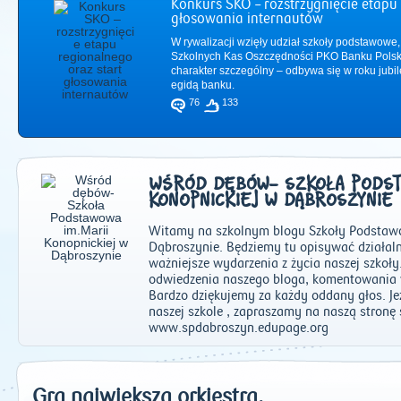
Konkurs SKO – rozstrzygnięcie etapu 
głosowania internautów
W rywalizacji wzięły udział szkoły podstawowe,
Szkolnych Kas Oszczędności PKO Banku Polsk
charakter szczególny – odbywa się w roku jub
egidą banku.
76
133
WŚRÓD DĘBÓW- SZKOŁA PODSTA
KONOPNICKIEJ W DĄBROSZYNIE
Witamy na szkolnym blogu Szkoły Podstawo
Dąbroszynie. Będziemy tu opisywać działaln
ważniejsze wydarzenia z życia naszej szkoł
2011
|
2012
|
2
odwiedzenia naszego bloga, komentowania 
Bardzo dziękujemy za każdy oddany głos. Jeż
naszej szkole , zapraszamy na naszą stronę 
www.spdabroszyn.edupage.org
Gra największa orkiestra.