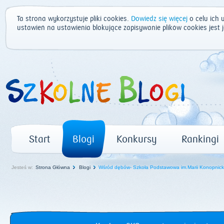
Ta strona wykorzystuje pliki cookies.
Dowiedz się więcej
o celu ich 
ustawień na ustawienia blokujące zapisywanie plików cookies jest
Start
Blogi
Konkursy
Rankingi
Jesteś w:
Strona Główna
Blogi
Wśród dębów- Szkoła Podstawowa im.Marii Konopnicki