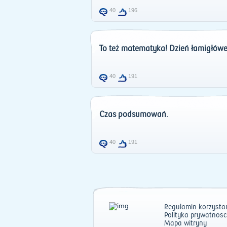
40
196
To też matematyka! Dzień łamigłówe
40
191
Czas podsumowań.
40
191
Regulamin korzystan
Polityka prywatnośc
Mapa witryny