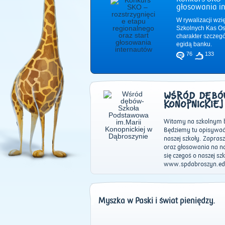
głosowania i
W rywalizacji wzi
Szkolnych Kas Os
charakter szczeg
egidą banku.
76
133
WŚRÓD DĘBÓW
KONOPNICKIEJ
Witamy na szkolnym b
Będziemy tu opisywać 
naszej szkoły. Zapra
oraz głosowania na na
się czegoś o naszej sz
www.spdabroszyn.ed
Myszka w Paski i świat pieniędzy.