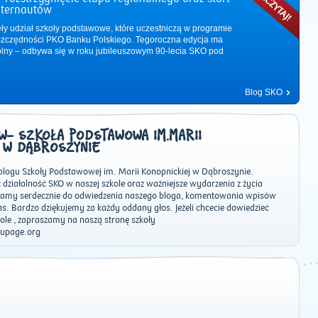
nternautów
ęły udział szkoły podstawowe, które uczestniczą w programie
zczędności PKO Banku Polskiego. Tegoroczna edycja ma
ólny – odbywa się w roku jubileuszowym 90-lecia SKO pod
Blog SKO
- SZKOŁA PODSTAWOWA IM.MARII
 W DĄBROSZYNIE
logu Szkoły Podstawowej im. Marii Konopnickiej w Dąbroszynie.
działalność SKO w naszej szkole oraz ważniejsze wydarzenia z życia
szamy serdecznie do odwiedzenia naszego bloga, komentowania wpisów
s. Bardzo dziękujemy za każdy oddany głos. Jeżeli chcecie dowiedzieć
2011
|
2012
|
2013
|
2014
|
2015
|
2016
|
2017
|
2018
|
2019
|
202
kole , zapraszamy na naszą stronę szkoły
upage.org