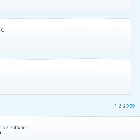
k.
1
2
3
ia z platformy
i