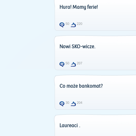
Hura! Mamy ferie!
50
220
Nowi SKO-wicze.
50
207
Co może bankomat?
30
204
Laureaci .