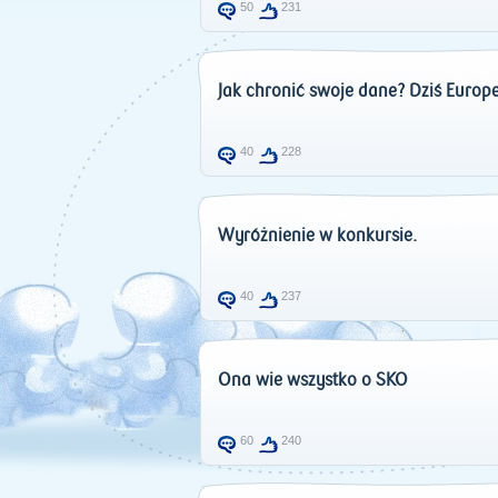
50
231
​Jak chronić swoje dane? Dziś Euro
40
228
Wyróżnienie w konkursie.
40
237
Ona wie wszystko o SKO
60
240