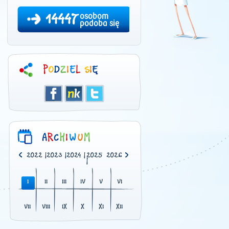
14447
osobom
podoba się
0
|
2021
|
2022
|
2023
|
2024
|
2025
2026
|
I
II
III
IV
V
VI
VII
VIII
IX
X
XI
XII