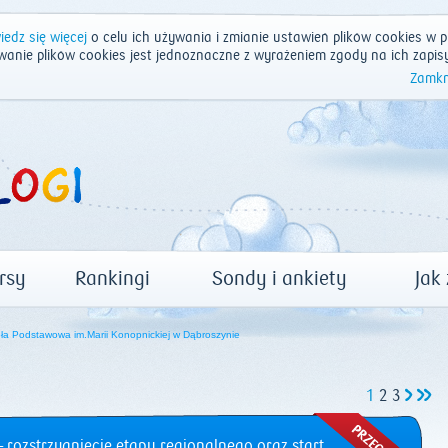
edz się więcej
o celu ich używania i zmianie ustawień plików cookies w p
wanie plików cookies jest jednoznaczne z wyrażeniem zgody na ich zapis
Zamkn
rsy
Rankingi
Sondy i ankiety
Jak
a Podstawowa im.Marii Konopnickiej w Dąbroszynie
1
2
3
 rozstrzygnięcie etapu regionalnego oraz start