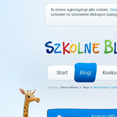
Ta strona wykorzystuje pliki cookies.
Dowi
ustawień na ustawienia blokujące zapisy
Start
Blogi
Konku
Jesteś w:
Strona Główna
Blogi
Wśród dębów- Szkoł
Konkurs SKO –