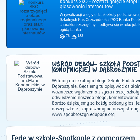
Konkurs SKO – rozstrzygnięcie etapu 
głosowania internautów
W rywalizacji wzięły udział szkoły podstawowe,
Szkolnych Kas Oszczędności PKO Banku Polsk
charakter szczególny – odbywa się w roku jub
egidą banku.
76
133
WŚRÓD DĘBÓW- SZKOŁA PODSTA
KONOPNICKIEJ W DĄBROSZYNIE
Witamy na szkolnym blogu Szkoły Podstawo
Dąbroszynie. Będziemy tu opisywać działaln
ważniejsze wydarzenia z życia naszej szkoł
2011
|
2012
|
2
odwiedzenia naszego bloga, komentowania 
Bardzo dziękujemy za każdy oddany głos. Jeż
naszej szkole , zapraszamy na naszą stronę 
www.spdabroszyn.edupage.org
Ferie w szkole-Spotkanie z garncarzem