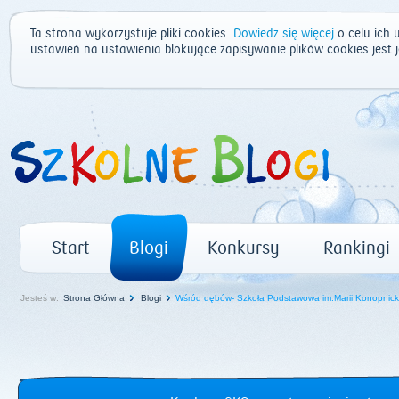
Ta strona wykorzystuje pliki cookies.
Dowiedz się więcej
o celu ich 
ustawień na ustawienia blokujące zapisywanie plików cookies jest
Start
Blogi
Konkursy
Rankingi
Jesteś w:
Strona Główna
Blogi
Wśród dębów- Szkoła Podstawowa im.Marii Konopnicki