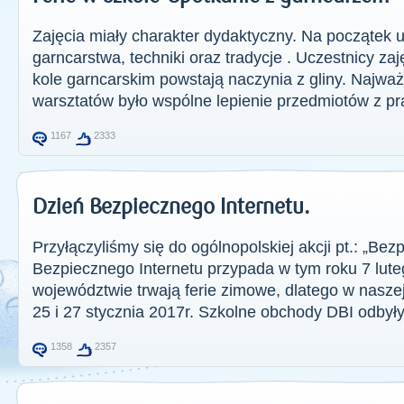
Zajęcia miały charakter dydaktyczny. Na początek u
garncarstwa, techniki oraz tradycje . Uczestnicy za
kole garncarskim powstają naczynia z gliny. Najw
warsztatów było wspólne lepienie przedmiotów z pra
1167
2333
Dzień Bezpiecznego Internetu.
Przyłączyliśmy się do ogólnopolskiej akcji pt.: „Bez
Bezpiecznego Internetu przypada w tym roku 7 lut
województwie trwają ferie zimowe, dlatego w nasze
25 i 27 stycznia 2017r. Szkolne obchody DBI odbyły 
1358
2357