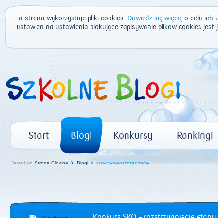
Ta strona wykorzystuje pliki cookies.
Dowiedz się więcej
o celu ich 
ustawień na ustawienia blokujące zapisywanie plików cookies jest
Start
Blogi
Konkursy
Rankingi
Jesteś w:
Strona Główna
Blogi
wpaczynieoszczedzamy
Konkurs SKO – rozstrzygnięcie etapu 