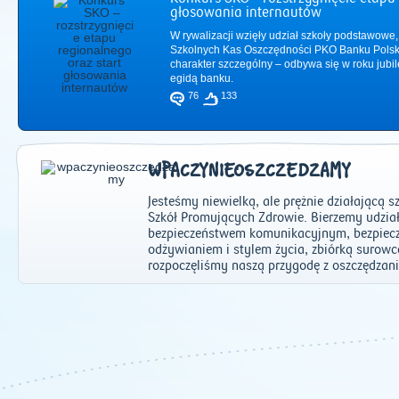
głosowania internautów
W rywalizacji wzięły udział szkoły podstawowe,
Szkolnych Kas Oszczędności PKO Banku Polsk
charakter szczególny – odbywa się w roku jub
egidą banku.
76
133
WPACZYNIEOSZCZEDZAMY
Jesteśmy niewielką, ale prężnie działającą s
Szkół Promujących Zdrowie. Bierzemy udzia
bezpieczeństwem komunikacyjnym, bezpiec
odżywianiem i stylem życia, zbiórką suro
rozpoczęliśmy naszą przygodę z oszczędzan
2011
|
2012
|
2