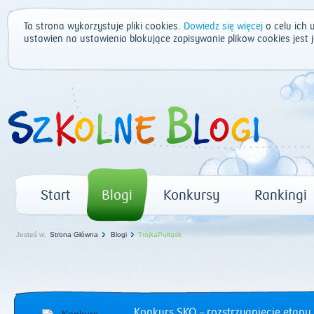
Ta strona wykorzystuje pliki cookies.
Dowiedz się więcej
o celu ich 
ustawień na ustawienia blokujące zapisywanie plików cookies jest
Start
Blogi
Konkursy
Rankingi
Jesteś w:
Strona Główna
Blogi
TrójkaPułtusk
Konkurs SKO – rozstrzygnięcie etapu 