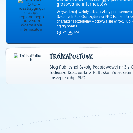
głosowania internautów
W rywalizacji wzięły udział szkoły podstawowe,
Szkolnych Kas Oszczędności PKO Banku Polsk
charakter szczególny – odbywa się w roku jub
egidą banku.
76
133
TRÓJKAPUŁTUSK
Blog Publicznej Szkoły Podstawowej nr 3 z 
Tadeusza Kościuszki w Pułtusku. Zapraszamy
naszej szkoły i SKO.
2011
|
2012
|
2