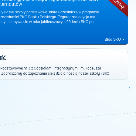
nternautów
ęły udział szkoły podstawowe, które uczestniczą w programie
zczędności PKO Banku Polskiego. Tegoroczna edycja ma
ólny – odbywa się w roku jubileuszowym 90-lecia SKO pod
Blog SKO
SK
y Podstawowej nr 3 z Oddziałami Integracyjnymi im. Tadeusza
 Zapraszamy do zapoznania się z działalnością naszej szkoły i SKO.
1
2011
|
2012
|
2013
|
2014
|
2015
|
2016
|
2017
|
2018
|
2019
|
202