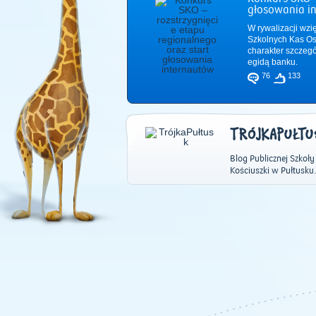
głosowania i
W rywalizacji wzi
Szkolnych Kas Os
charakter szczeg
egidą banku.
76
133
TRÓJKAPUŁTU
Blog Publicznej Szkoł
Kościuszki w Pułtusku.