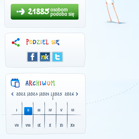
21885
osobom
podoba się
0
|
2021
|
2022
|
2023
|
2024
|
2025
2026
|
I
II
III
IV
V
VI
VII
VIII
IX
X
XI
XII