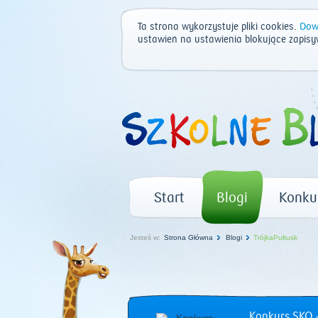
Ta strona wykorzystuje pliki cookies.
Dowi
ustawień na ustawienia blokujące zapisy
Start
Blogi
Konku
Jesteś w:
Strona Główna
Blogi
TrójkaPułtusk
Konkurs SKO –