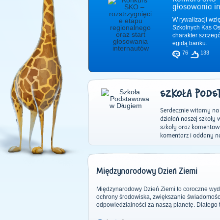
głosowania i
W rywalizacji wzi
Szkolnych Kas Os
charakter szczeg
egidą banku.
76
133
SZKOŁA PODS
Serdecznie witamy na 
działań naszej szkoły
szkoły oraz komentow
komentarz i oddany na
Międzynarodowy Dzień Ziemi
Międzynarodowy Dzień Ziemi to coroczne wyd
ochrony środowiska, zwiększanie świadomości 
odpowiedzialności za naszą planetę. Dlatego też