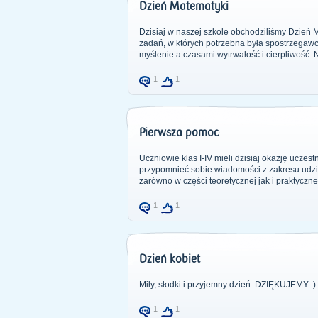
Dzień Matematyki
Dzisiaj w naszej szkole obchodziliśmy Dzień M
zadań, w których potrzebna była spostrzegaw
myślenie a czasami wytrwałość i cierpliwość. Ni
1
1
Pierwsza pomoc
Uczniowie klas I-IV mieli dzisiaj okazję ucze
przypomnieć sobie wiadomości z zakresu udzie
zarówno w części teoretycznej jak i praktyczn
1
1
Dzień kobiet
Miły, słodki i przyjemny dzień. DZIĘKUJEMY :)
1
1