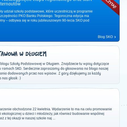
nternautów
ęły udział szkoły podstawowe, które uczestniczą w programie
zczędności PKO Banku Polskiego. Tegoroczna edycja ma
ólny – odbywa się w roku jubileuszowym 90-lecia SKO pod
Blog SKO
TAWOWA W DŁUGIEM
blogu Szkoły Podstawowej w Długiem. Znajdziecie tu wpisy dotyczące
 w ramach SKO. Serdecznie zapraszamy do głosowania na bloga naszej
ania dodawanych przez nas wpisów. Z góry dziękujemy za każdy
 nas głosik :)
2011
|
2012
|
2013
|
2014
|
2015
|
2016
|
2017
|
2018
|
2019
|
202
arzenie obchodzone 22 kwietnia. Wydarzenie to ma na celu promowanie
ekologicznej u dzieci i młodzieży, jak również budowanie wspólnej
 z tej okazji w naszej szkole naj ...