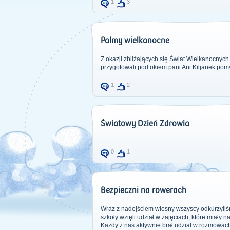
1
3
Palmy wielkanocne
Z okazji zbliżających się Świat Wielkanocnych u
przygotowali pod okiem pani Ani Kiljanek pom
1
2
Światowy Dzień Zdrowia
0
1
Bezpieczni na rowerach
Wraz z nadejściem wiosny wszyscy odkurzyliśm
szkoły wzięli udział w zajęciach, które miały
Każdy z nas aktywnie brał udział w rozmowach,