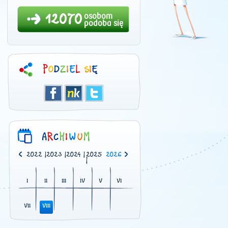
12070
osobom
podoba się
0
|
2021
|
2022
|
2023
|
2024
|
2025
2026
|
I
II
III
IV
V
VI
VII
VIII