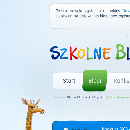
Ta strona wykorzystuje pliki cookies.
Dowi
ustawień na ustawienia blokujące zapisy
Start
Blogi
Konku
Jesteś w:
Strona Główna
Blogi
Szkoła Podstawowa
Konkurs SKO –