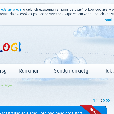
edz się więcej
o celu ich używania i zmianie ustawień plików cookies w p
wanie plików cookies jest jednoznaczne z wyrażeniem zgody na ich zapis
Zamkn
rsy
Rankingi
Sondy i ankiety
Jak
 w Długiem
1
2
3
 rozstrzygnięcie etapu regionalnego oraz start