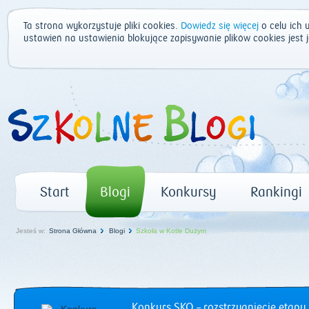
Ta strona wykorzystuje pliki cookies.
Dowiedz się więcej
o celu ich 
ustawień na ustawienia blokujące zapisywanie plików cookies jest
Start
Blogi
Konkursy
Rankingi
Jesteś w:
Strona Główna
Blogi
Szkoła w Kotle Dużym
Konkurs SKO – rozstrzygnięcie etapu 