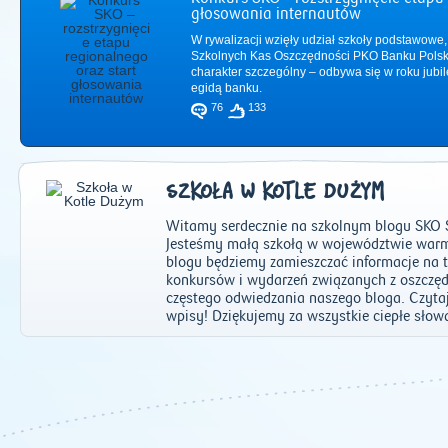
głosowania internautów
W rywalizacji wzięły udział szkoły podstawowe,
Szkolnych Kas Oszczędności PKO Banku Polsk
charakter szczególny – odbywa się w roku jub
egidą banku.
76
133
SZKOŁA W KOTLE DUŻYM
Witamy serdecznie na szkolnym blogu SKO 
Jesteśmy małą szkołą w województwie war
blogu będziemy zamieszczać informacje na te
konkursów i wydarzeń związanych z oszczęd
częstego odwiedzania naszego bloga. Czytajc
2011
|
2012
|
2
wpisy! Dziękujemy za wszystkie ciepłe słowa