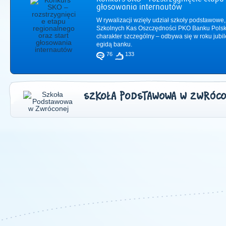
głosowania internautów
W rywalizacji wzięły udział szkoły podstawowe,
Szkolnych Kas Oszczędności PKO Banku Polsk
charakter szczególny – odbywa się w roku jub
egidą banku.
76
133
SZKOŁA PODSTAWOWA W ZWRÓCO
2011
|
2012
|
2