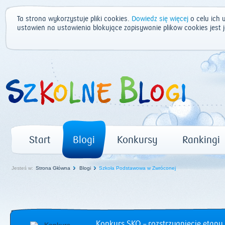
Ta strona wykorzystuje pliki cookies.
Dowiedz się więcej
o celu ich 
ustawień na ustawienia blokujące zapisywanie plików cookies jest
Start
Blogi
Konkursy
Rankingi
Jesteś w:
Strona Główna
Blogi
Szkoła Podstawowa w Zwróconej
Konkurs SKO – rozstrzygnięcie etapu 