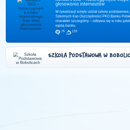
głosowania internautów
W rywalizacji wzięły udział szkoły podstawowe,
Szkolnych Kas Oszczędności PKO Banku Polsk
charakter szczególny – odbywa się w roku jub
egidą banku.
76
133
SZKOŁA PODSTAWOWA W BOBOLI
2011
|
2012
|
2