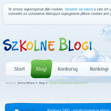
Ta strona wykorzystuje pliki cookies.
Dowiedz się więcej
o celu ich 
ustawień na ustawienia blokujące zapisywanie plików cookies jest
Start
Blogi
Konkursy
Rankingi
Jesteś w:
Strona Główna
Blogi
Szkoła Podstawowa w Bobolicach
Konkurs SKO – rozstrzygnięcie etapu 