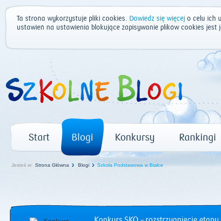
Ta strona wykorzystuje pliki cookies.
Dowiedz się więcej
o celu ich 
ustawień na ustawienia blokujące zapisywanie plików cookies jest
Start
Blogi
Konkursy
Rankingi
Jesteś w:
Strona Główna
Blogi
Szkoła Podstawowa w Białce
Konkurs SKO – rozstrzygnięcie etapu 