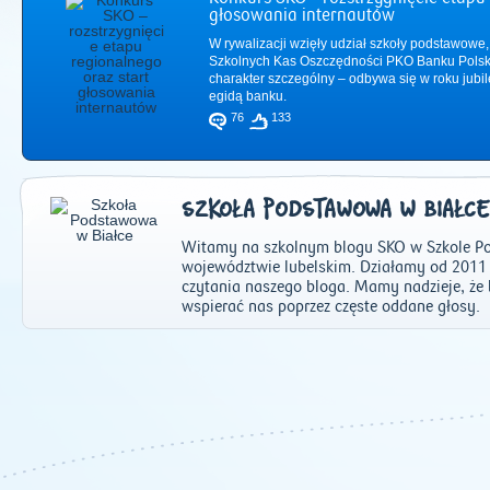
głosowania internautów
W rywalizacji wzięły udział szkoły podstawowe,
Szkolnych Kas Oszczędności PKO Banku Polsk
charakter szczególny – odbywa się w roku jub
egidą banku.
76
133
SZKOŁA PODSTAWOWA W BIAŁCE
Witamy na szkolnym blogu SKO w Szkole Po
województwie lubelskim. Działamy od 2011
czytania naszego bloga. Mamy nadzieje, że 
wspierać nas poprzez częste oddane głosy.
2011
|
2012
|
2