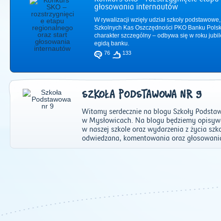
głosowania internautów
W rywalizacji wzięły udział szkoły podstawowe,
Szkolnych Kas Oszczędności PKO Banku Polsk
charakter szczególny – odbywa się w roku jub
egidą banku.
76
133
SZKOŁA PODSTAWOWA NR 9
Witamy serdecznie na blogu Szkoły Podstaw
w Mysłowicach. Na blogu będziemy opisywa
w naszej szkole oraz wydarzenia z życia sz
odwiedzana, komentowania oraz głosowania
2011
|
2012
|
2