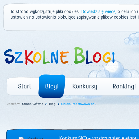
Ta strona wykorzystuje pliki cookies.
Dowiedz się więcej
o celu ich 
ustawień na ustawienia blokujące zapisywanie plików cookies jest
Start
Blogi
Konkursy
Rankingi
Jesteś w:
Strona Główna
Blogi
Szkoła Podstawowa nr 9
Konkurs SKO – rozstrzygnięcie etapu 