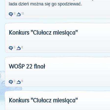
lada dzień można się go spodziewać.
0
11
Konkurs "Ciułacz miesiąca"
0
8
WOŚP 22 finał
0
9
Konkurs "Ciułacz miesiąca"