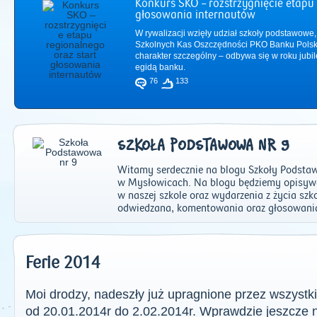
Konkurs SKO – rozstrzygnięcie etapu 
głosowania internautów
W rywalizacji wzięły udział szkoły podstawowe,
Szkolnych Kas Oszczędności PKO Banku Polsk
charakter szczególny – odbywa się w roku jub
egidą banku.
76
133
SZKOŁA PODSTAWOWA NR 9
Witamy serdecznie na blogu Szkoły Podstaw
w Mysłowicach. Na blogu będziemy opisywa
w naszej szkole oraz wydarzenia z życia sz
odwiedzana, komentowania oraz głosowania
2011
|
2012
|
2
Ferie 2014
Moi drodzy, nadeszły już upragnione przez wszystki
od 20.01.2014r do 2.02.2014r. Wprawdzie jeszcze 