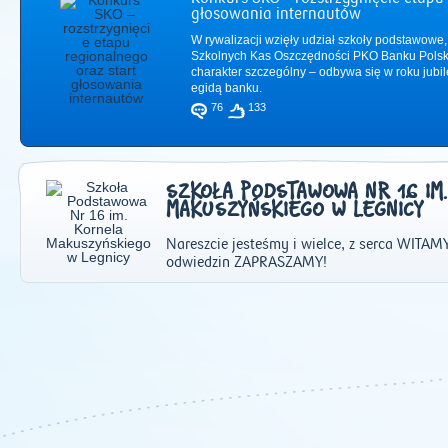
głosowania internautów
W rywalizacji wzięły udział szkoły podstawowe,
Szkolnych Kas Oszczędności PKO Banku Polsk
charakter szczególny – odbywa się w roku jub
egidą banku.
76
133
SZKOŁA PODSTAWOWA NR 16 IM
MAKUSZYŃSKIEGO W LEGNICY
Nareszcie jesteśmy i wielce, z serca WITAMY
odwiedzin ZAPRASZAMY!
2011
|
2012
|
2