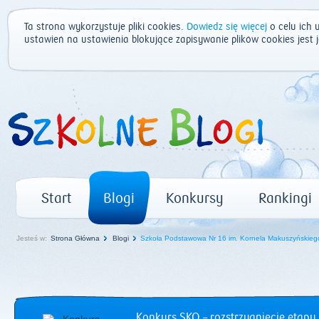
Ta strona wykorzystuje pliki cookies.
Dowiedz się więcej
o celu ich 
ustawień na ustawienia blokujące zapisywanie plików cookies jest
Start
Blogi
Konkursy
Rankingi
Jesteś w:
Strona Główna
Blogi
Szkoła Podstawowa Nr 16 im. Kornela Makuszyńskieg
Konkurs SKO – rozstrzygnięcie etapu 