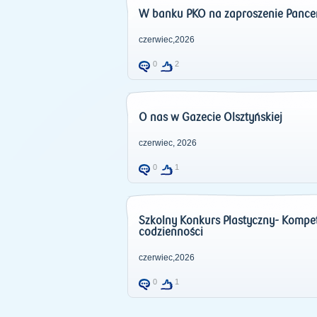
W banku PKO na zaproszenie Pancern
czerwiec,2026
0
2
O nas w Gazecie Olsztyńskiej
czerwiec, 2026
0
1
Szkolny Konkurs Plastyczny- Kompete
codzienności
czerwiec,2026
0
1