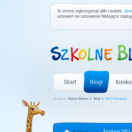
Ta strona wykorzystuje pliki cookies.
Dowi
ustawień na ustawienia blokujące zapisy
Start
Blogi
Konku
Jesteś w:
Strona Główna
Blogi
SKO Tereszewo
Konkurs SKO –