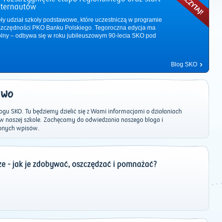
nternautów
ęły udział szkoły podstawowe, które uczestniczą w programie
zczędności PKO Banku Polskiego. Tegoroczna edycja ma
ólny – odbywa się w roku jubileuszowym 90-lecia SKO pod
Blog SKO
EWO
u SKO. Tu będziemy dzielić się z Wami informacjami o działaniach
naszej szkole. Zachęcamy do odwiedzania naszego bloga i
onych wpisów.
2011
|
2012
|
2013
|
2014
|
2015
|
2016
|
2017
|
2018
|
2019
|
202
dze - jak je zdobywać, oszczędzać i pomnażać?