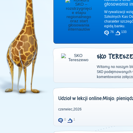
głosowania i
W rywalizacji wzi
Szkolnych Kas Os
charakter szczeg
egidą banku.
76
133
SKO TERESZ
Witamy na naszym blog
SKO podejmowanych w 
komentowania załącz
Udział w lekcji online:Misja: pienią
czerwiec,2026
0
1