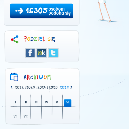
16305
osobom
podoba się
0
|
2021
|
2022
|
2023
|
2024
|
2025
2026
|
I
II
III
IV
V
VI
VII
VIII