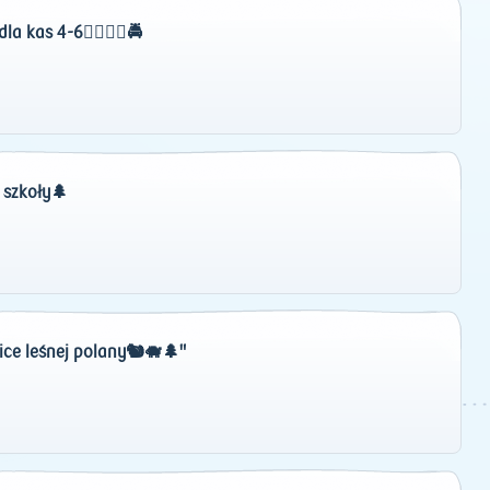
 kas 4-6🚴‍♂️🏊‍♀️🚔
 szkoły🌲
ce leśnej polany🐿️🐗🌲"