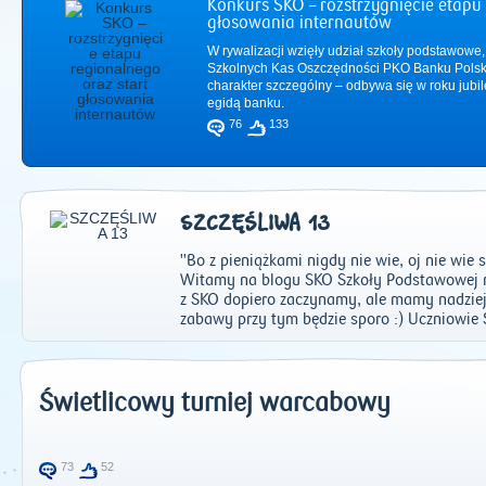
Konkurs SKO – rozstrzygnięcie etapu 
głosowania internautów
W rywalizacji wzięły udział szkoły podstawowe,
Szkolnych Kas Oszczędności PKO Banku Polsk
charakter szczególny – odbywa się w roku jub
egidą banku.
76
133
SZCZĘŚLIWA 13
"Bo z pieniążkami nigdy nie wie, oj nie wie s
Witamy na blogu SKO Szkoły Podstawowej n
z SKO dopiero zaczynamy, ale mamy nadzieję
zabawy przy tym będzie sporo :) Uczniowie 
2011
|
2012
|
2
Świetlicowy turniej warcabowy
73
52