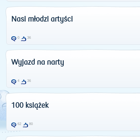
Nasi młodzi artyści
0
36
Wyjazd na narty
4
36
100 książek
62
80