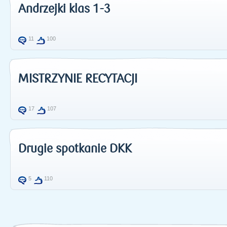
Andrzejki klas 1-3
11
100
MISTRZYNIE RECYTACJI
17
107
Drugie spotkanie DKK
5
110