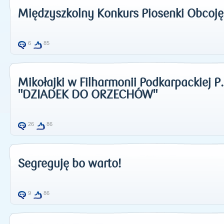
Międzyszkolny Konkurs Piosenki Obcoję
6
85
Mikołajki w Filharmonii Podkarpackiej 
"DZIADEK DO ORZECHÓW"
26
86
Segreguję bo warto!
9
86