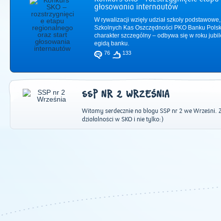
głosowania internautów
W rywalizacji wzięły udział szkoły podstawowe,
Szkolnych Kas Oszczędności PKO Banku Polsk
charakter szczególny – odbywa się w roku jub
egidą banku.
76
133
SSP NR 2 WRZEŚNIA
Witamy serdecznie na blogu SSP nr 2 we Wrześni. 
działalności w SKO i nie tylko:)
2011
|
2012
|
2