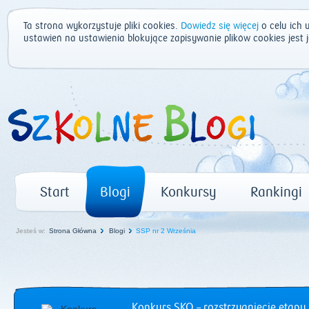
Ta strona wykorzystuje pliki cookies.
Dowiedz się więcej
o celu ich 
ustawień na ustawienia blokujące zapisywanie plików cookies jest
Start
Blogi
Konkursy
Rankingi
Jesteś w:
Strona Główna
Blogi
SSP nr 2 Września
Konkurs SKO – rozstrzygnięcie etapu 