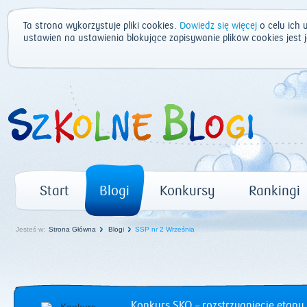
Ta strona wykorzystuje pliki cookies.
Dowiedz się więcej
o celu ich 
ustawień na ustawienia blokujące zapisywanie plików cookies jest
Start
Blogi
Konkursy
Rankingi
Jesteś w:
Strona Główna
Blogi
SSP nr 2 Września
Konkurs SKO – rozstrzygnięcie etapu 