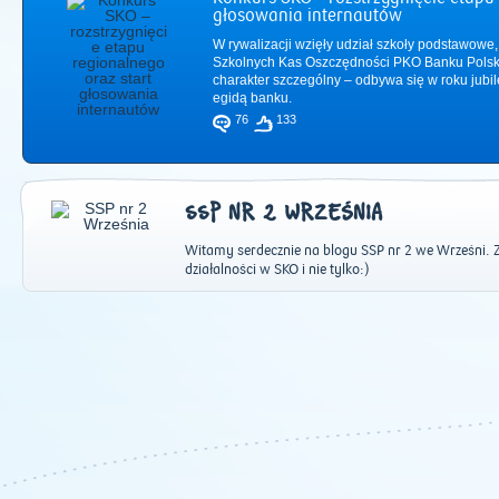
głosowania internautów
W rywalizacji wzięły udział szkoły podstawowe,
Szkolnych Kas Oszczędności PKO Banku Polsk
charakter szczególny – odbywa się w roku jub
egidą banku.
76
133
SSP NR 2 WRZEŚNIA
Witamy serdecznie na blogu SSP nr 2 we Wrześni. 
działalności w SKO i nie tylko:)
2011
|
2012
|
2