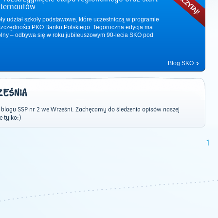
nternautów
ęły udział szkoły podstawowe, które uczestniczą w programie
zczędności PKO Banku Polskiego. Tegoroczna edycja ma
ólny – odbywa się w roku jubileuszowym 90-lecia SKO pod
Blog SKO
ZEŚNIA
 blogu SSP nr 2 we Wrześni. Zachęcamy do śledzenia opisów naszej
e tylko:)
1
2011
|
2012
|
2013
|
2014
|
2015
|
2016
|
2017
|
2018
|
2019
|
202