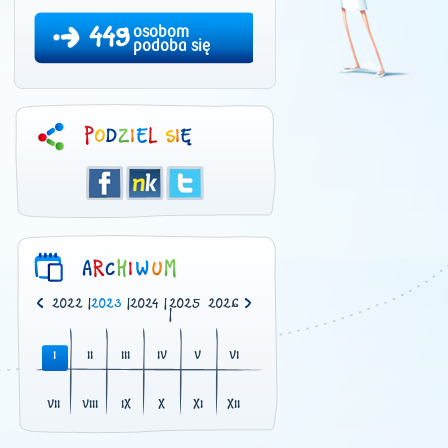
449
osobom
podoba się
0
|
2021
|
2022
|
2023
|
2024
|
2025
2026
|
I
II
III
IV
V
VI
VII
VIII
IX
X
XI
XII