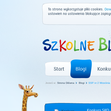
Ta strona wykorzystuje pliki cookies.
Dowi
ustawień na ustawienia blokujące zapisy
Start
Blogi
Konku
Jesteś w:
Strona Główna
Blogi
SSP nr 2 Września
Konkurs SKO –