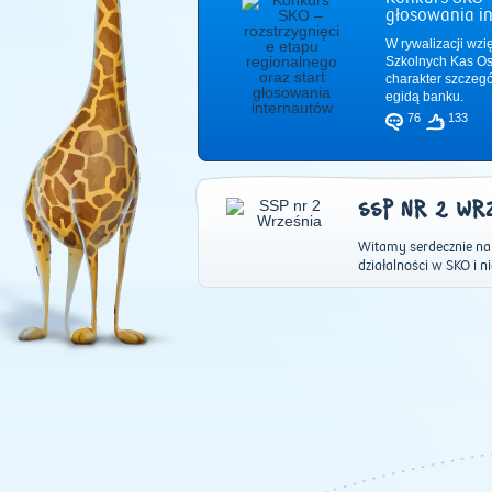
głosowania i
W rywalizacji wzi
Szkolnych Kas Os
charakter szczeg
egidą banku.
76
133
SSP NR 2 WR
Witamy serdecznie na
działalności w SKO i ni