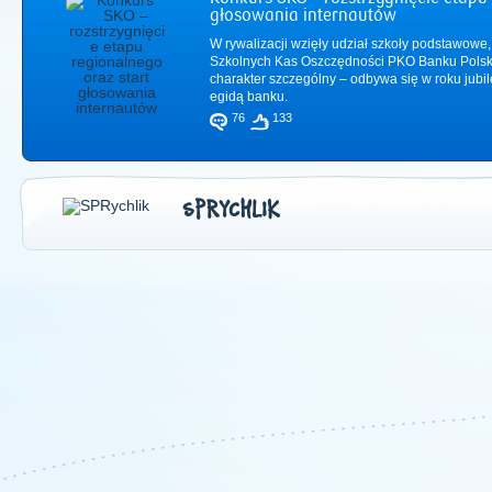
głosowania internautów
W rywalizacji wzięły udział szkoły podstawowe,
Szkolnych Kas Oszczędności PKO Banku Polsk
charakter szczególny – odbywa się w roku jub
egidą banku.
76
133
SPRYCHLIK
2011
|
2012
|
2