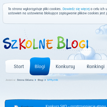
Ta strona wykorzystuje pliki cookies.
Dowiedz się więcej
o celu ich 
ustawień na ustawienia blokujące zapisywanie plików cookies jest
Start
Blogi
Konkursy
Rankingi
Jesteś w:
Strona Główna
Blogi
SPRychlik
Konkurs SKO – rozstrzygnięcie etapu 