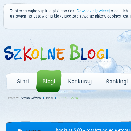
Ta strona wykorzystuje pliki cookies.
Dowiedz się więcej
o celu ich 
ustawień na ustawienia blokujące zapisywanie plików cookies jest
Start
Blogi
Konkursy
Rankingi
Jesteś w:
Strona Główna
Blogi
SPPRZECŁAW
Konkurs SKO – rozstrzygnięcie etapu 