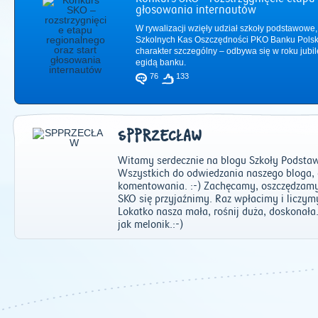
głosowania internautów
W rywalizacji wzięły udział szkoły podstawowe,
Szkolnych Kas Oszczędności PKO Banku Polsk
charakter szczególny – odbywa się w roku jub
egidą banku.
76
133
SPPRZECŁAW
Witamy serdecznie na blogu Szkoły Podsta
Wszystkich do odwiedzania naszego bloga,
komentowania. :-) Zachęcamy, oszczędzamy
SKO się przyjaźnimy. Raz wpłacimy i liczym
Lokatko nasza mała, rośnij duża, doskonała. 
2011
|
2012
|
2
jak melonik.:-)