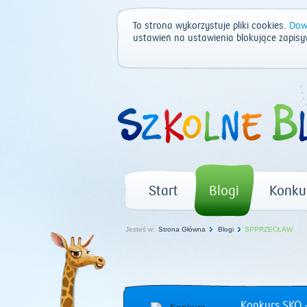
Ta strona wykorzystuje pliki cookies.
Dowi
ustawień na ustawienia blokujące zapisy
Start
Blogi
Konku
Jesteś w:
Strona Główna
Blogi
SPPRZECŁAW
Konkurs SKO –