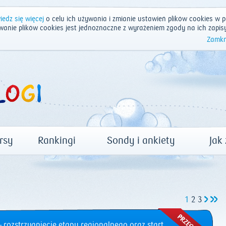
edz się więcej
o celu ich używania i zmianie ustawień plików cookies w p
wanie plików cookies jest jednoznaczne z wyrażeniem zgody na ich zapis
Zamkn
rsy
Rankingi
Sondy i ankiety
Jak
1
2
3
 rozstrzygnięcie etapu regionalnego oraz start