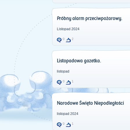
Próbny alarm przeciwpożarowy.
Listopad 2024
0
2
Listopadowa gazetka.
listopad
0
1
Narodowe Święto Niepodległości
listopad 2024
0
1