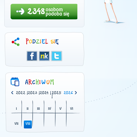
2348
osobom
podoba się
0
|
2021
|
2022
|
2023
|
2024
|
2025
2026
|
I
II
III
IV
V
VI
VII
VIII