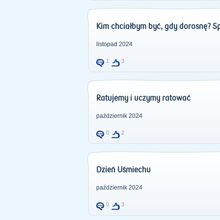
Kim chciałbym być, gdy dorosnę? S
listopad 2024
1
3
Ratujemy i uczymy ratować
październik 2024
0
2
Dzień Uśmiechu
październik 2024
0
3