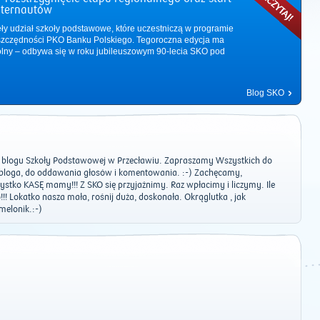
nternautów
ęły udział szkoły podstawowe, które uczestniczą w programie
zczędności PKO Banku Polskiego. Tegoroczna edycja ma
ólny – odbywa się w roku jubileuszowym 90-lecia SKO pod
Blog SKO
 blogu Szkoły Podstawowej w Przecławiu. Zapraszamy Wszystkich do
bloga, do oddawania głosów i komentowania. :-) Zachęcamy,
ystko KASĘ mamy!!! Z SKO się przyjaźnimy. Raz wpłacimy i liczymy. Ile
! Lokatko nasza mała, rośnij duża, doskonała. Okrąglutka , jak
 melonik.:-)
2011
|
2012
|
2013
|
2014
|
2015
|
2016
|
2017
|
2018
|
2019
|
202