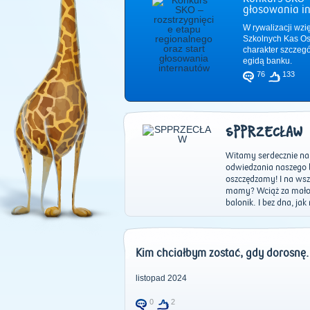
głosowania i
W rywalizacji wzi
Szkolnych Kas Os
charakter szczeg
egidą banku.
76
133
SPPRZECŁAW
Witamy serdecznie na
odwiedzania naszego 
oszczędzamy! I na wsz
mamy? Wciąż za mało!!
balonik. I bez dna, jak
Kim chciałbym zostać, gdy dorosnę.
listopad 2024
0
2