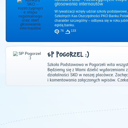
głosowania internautów
W rywalizacji wzięły udział szkoły podstawowe,
Szkolnych Kas Oszczędności PKO Banku Polsk
charakter szczególny – odbywa się w roku jub
egidą banku.
76
133
SP POGORZEL :)
Szkoła Podstawowa w Pogorzeli wita wszyst
Będziemy się z Wami dzielić wydarzeniami z
działalności SKO w naszej placówce. Zach
i komentowania załączonych wpisów. Czek
2011
|
2012
|
2