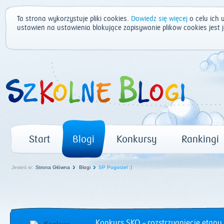
Ta strona wykorzystuje pliki cookies.
Dowiedz się więcej
o celu ich 
ustawień na ustawienia blokujące zapisywanie plików cookies jest
Start
Blogi
Konkursy
Rankingi
Jesteś w:
Strona Główna
Blogi
SP Pogorzel :)
Konkurs SKO – rozstrzygnięcie etapu 