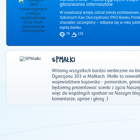
głosowania internautów
W rywalizacji wzięły udział szkoły podstawowe,
Szkolnych Kas Oszczędności PKO Banku Polsk
charakter szczególny – odbywa się w roku jub
egidą banku.
76
133
SPMAŁKI
Witamy wszystkich bardzo serdecznie na b
Dywizjonu 303 w Małkach. Małki to niewiel
województwie kujawsko - pomorskim, gmini
będziemy prezentować scenki z życia Naszej
więc do wspólnych spotkań na Naszym blo
2011
|
2012
|
2
komentarze, opinie i głosy :)