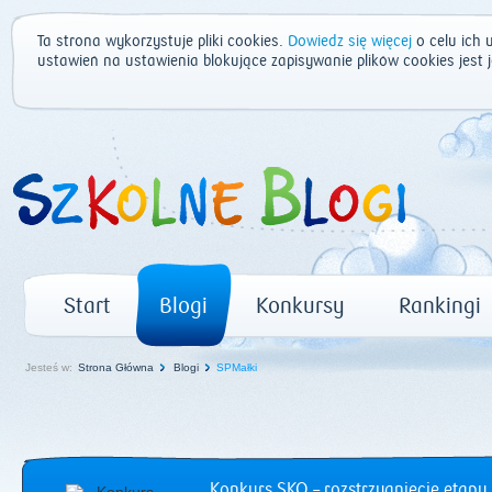
Ta strona wykorzystuje pliki cookies.
Dowiedz się więcej
o celu ich 
ustawień na ustawienia blokujące zapisywanie plików cookies jest
Start
Blogi
Konkursy
Rankingi
Jesteś w:
Strona Główna
Blogi
SPMałki
Konkurs SKO – rozstrzygnięcie etapu 