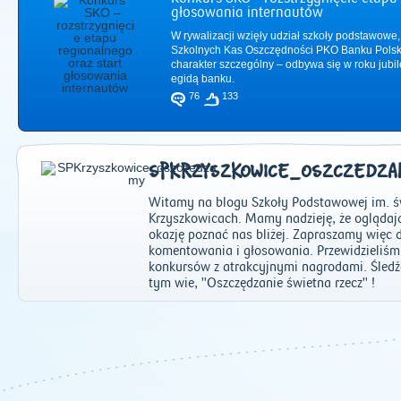
głosowania internautów
W rywalizacji wzięły udział szkoły podstawowe,
Szkolnych Kas Oszczędności PKO Banku Polsk
charakter szczególny – odbywa się w roku jub
egidą banku.
76
133
SPKRZYSZKOWICE_OSZCZEDZA
Witamy na blogu Szkoły Podstawowej im. ś
Krzyszkowicach. Mamy nadzieję, że oglądają
okazję poznać nas bliżej. Zapraszamy więc 
komentowania i głosowania. Przewidzieliśm
konkursów z atrakcyjnymi nagrodami. Śledźc
2011
|
2012
|
2
tym wie, "Oszczędzanie świetna rzecz" !