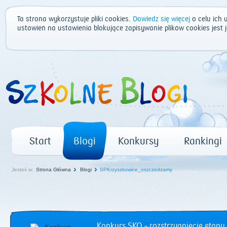
Ta strona wykorzystuje pliki cookies.
Dowiedz się więcej
o celu ich 
ustawień na ustawienia blokujące zapisywanie plików cookies jest
Start
Blogi
Konkursy
Rankingi
Jesteś w:
Strona Główna
Blogi
SPKrzyszkowice_oszczedzamy
Konkurs SKO – rozstrzygnięcie etapu 