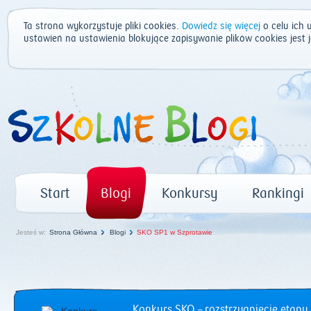
Ta strona wykorzystuje pliki cookies.
Dowiedz się więcej
o celu ich 
ustawień na ustawienia blokujące zapisywanie plików cookies jest
Start
Blogi
Konkursy
Rankingi
Jesteś w:
Strona Główna
Blogi
SKO SP1 w Szprotawie
Konkurs SKO – rozstrzygnięcie etapu 