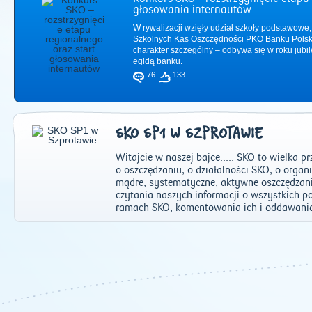
głosowania internautów
W rywalizacji wzięły udział szkoły podstawowe,
Szkolnych Kas Oszczędności PKO Banku Polsk
charakter szczególny – odbywa się w roku jub
egidą banku.
76
133
SKO SP1 W SZPROTAWIE
Witajcie w naszej bajce..... SKO to wielka 
o oszczędzaniu, o działalności SKO, o org
mądre, systematyczne, aktywne oszczędzan
czytania naszych informacji o wszystkich 
ramach SKO, komentowania ich i oddawania
2011
|
2012
|
2