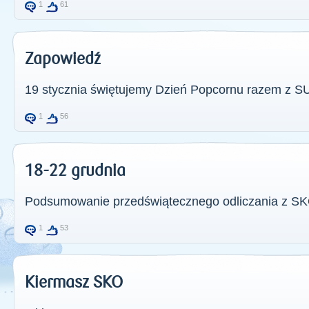
1
61
Zapowiedź
19 stycznia świętujemy Dzień Popcornu razem z S
1
56
18-22 grudnia
Podsumowanie przedświątecznego odliczania z SK
1
53
Kiermasz SKO