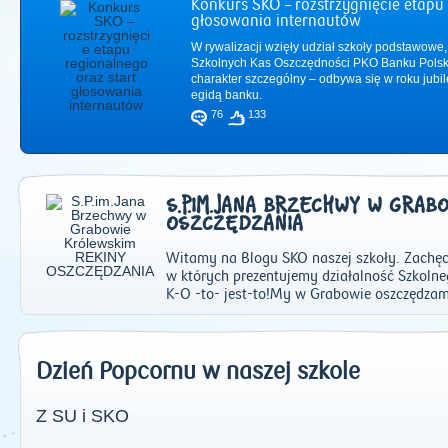
Konkurs SKO – rozstrzygnięcie etapu 
głosowania internautów
W rywalizacji wzięły udział szkoły podstawowe,
Szkolnych Kas Oszczędności PKO Banku Polsk
charakter szczególny – odbywa się w roku jub
egidą banku.
76
133
S.P.IM.JANA BRZECHWY W GRAB
OSZCZĘDZANIA
Witamy na Blogu SKO naszej szkoły. Zachęc
w których prezentujemy działalność Szkolneg
K-O -to- jest-to!My w Grabowie oszczędza
2011
|
2012
|
2
Dzień Popcornu w naszej szkole
Z SU i SKO