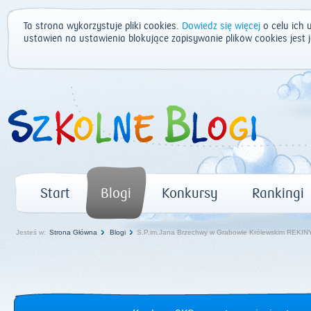
Ta strona wykorzystuje pliki cookies.
Dowiedz się więcej
o celu ich 
ustawień na ustawienia blokujące zapisywanie plików cookies jest
Start
Blogi
Konkursy
Rankingi
Jesteś w:
Strona Główna
Blogi
S.P.im.Jana Brzechwy w Grabowie Królewskim REK