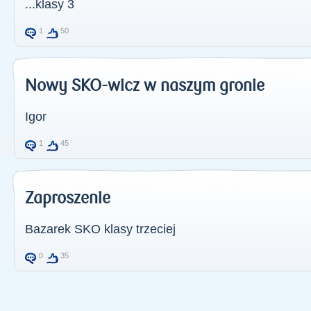
...klasy 3
1
50
Nowy SKO-wicz w naszym gronie
Igor
1
45
Zaproszenie
Bazarek SKO klasy trzeciej
0
35