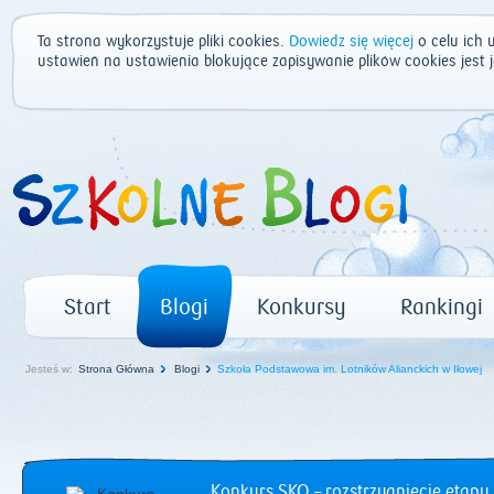
Ta strona wykorzystuje pliki cookies.
Dowiedz się więcej
o celu ich 
ustawień na ustawienia blokujące zapisywanie plików cookies jest
Start
Blogi
Konkursy
Rankingi
Jesteś w:
Strona Główna
Blogi
Szkoła Podstawowa im. Lotników Alianckich w Iłowej
Konkurs SKO – rozstrzygnięcie etapu 