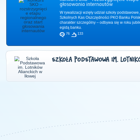
głosowania internautów
W rywalizacji wzięły udział szkoły podstawowe,
Szkolnych Kas Oszczędności PKO Banku Polsk
charakter szczególny – odbywa się w roku jub
egidą banku.
76
133
SZKOŁA PODSTAWOWA IM. LOTNIK
2011
|
2012
|
2