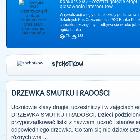
Konkurs SKO – rozstrzygnięcie etapu 
głosowania internautów
W rywalizacji wzięły udział szkoły podstawowe,
Szkolnych Kas Oszczędności PKO Banku Polsk
charakter szczególny – odbywa się w roku jub
egidą banku.
76
133
SPCHOTKOW
DRZEWKA SMUTKU I RADOŚCI
2011
|
2012
|
2
Uczniowie klasy drugiej uczestniczyli w zajęciach 
DRZEWKA SMUTKU I RADOŚCI. Dzieci podzielone n
przyporządkować listki z nazwami uczuć i stanów 
odpowiedniego drzewka. Co tam się nie działo! Drz
różnych wra ...