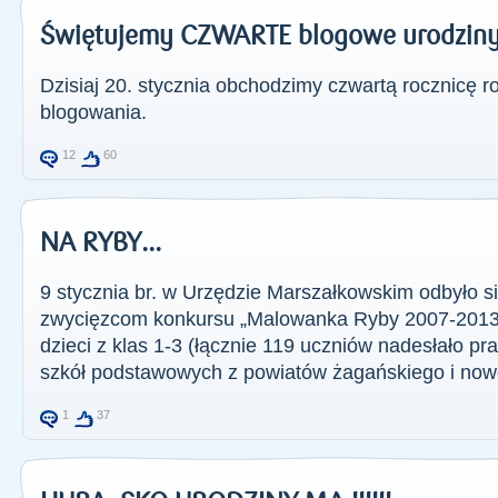
Świętujemy CZWARTE blogowe urodziny
Dzisiaj 20. stycznia obchodzimy czwartą rocznicę
blogowania.
12
60
NA RYBY...
9 stycznia br. w Urzędzie Marszałkowskim odbyło s
zwycięzcom konkursu „Malowanka Ryby 2007-2013”.
dzieci z klas 1-3 (łącznie 119 uczniów nadesłało p
szkół podstawowych z powiatów żagańskiego i nowo
1
37