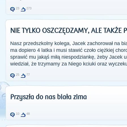
23
273
NIE TYLKO OSZCZĘDZAMY, ALE TAKŻ
Nasz przedszkolny kolega, Jacek zachorował na bia
ma dopiero 4 latka i musi stawić czoło ciężkiej ch
sprawić mu jakąś miłą niespodziankę, żeby Jacek u
wiedział, że trzymamy za Niego kciuki oraz wyczek
25
77
Przyszła do nas biała zima
10
48