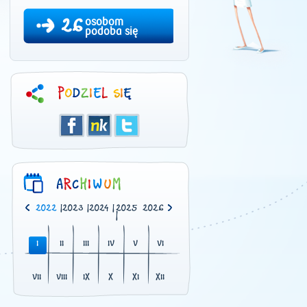
26
osobom
podoba się
0
|
2021
|
2022
|
2023
|
2024
|
2025
2026
|
I
II
III
IV
V
VI
VII
VIII
IX
X
XI
XII