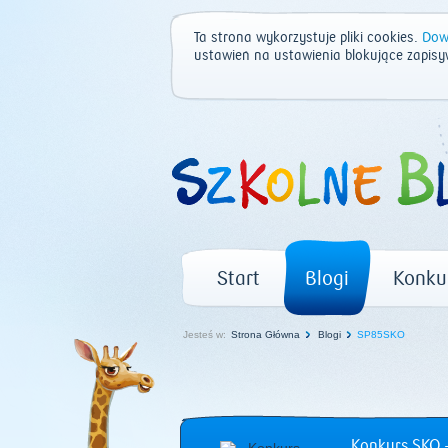
Ta strona wykorzystuje pliki cookies.
Dowi
ustawień na ustawienia blokujące zapisy
Start
Blogi
Konku
Jesteś w:
Strona Główna
Blogi
SP85SKO
Konkurs SKO –