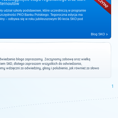
nternautów
ęły udział szkoły podstawowe, które uczestniczą w programie
zczędności PKO Banku Polskiego. Tegoroczna edycja ma
ólny – odbywa się w roku jubileuszowym 90-lecia SKO pod
Blog SKO
wiedzenia bloga zapraszamy. Zaczynamy zabawę oraz wielką
niem SKO, dlatego zapraszam wszystkich do odwiedzania,
y wdzięczni za odwiedziny, głosy i polubienia, jak również za słowo
2011
|
2012
|
2013
|
2014
|
2015
|
2016
|
2017
|
2018
|
2019
|
202
1