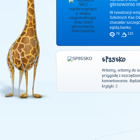
głosowania i
W rywalizacji wzi
Szkolnych Kas Os
charakter szczeg
egidą banku.
76
133
SP85SKO
Witamy, witamy do od
przygodę z oszczędza
komentowania. Będziem
krytyki :)