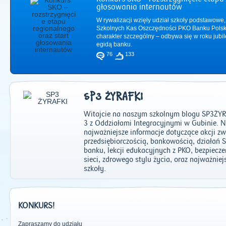
głosowania internautów
W rywalizacji wzięły udział szkoły podstawowe,
Szkolnych Kas Oszczędności PKO Banku Polsk
charakter szczególny – odbywa się w roku jub
egidą banku.
76
133
SP3 ŻYRAFKI
Witajcie na naszym szkolnym blogu SP3ŻYR
3 z Oddziałami Integracyjnymi w Gubinie.
najważniejsze informacje dotyczące akcji z
przedsiębiorczością, bankowością, działań
banku, lekcji edukacyjnych z PKO, bezpiecz
2011
|
2012
|
2
sieci, zdrowego stylu życia, oraz najważnie
szkoły.
KONKURS!
Zapraszamy do udziału