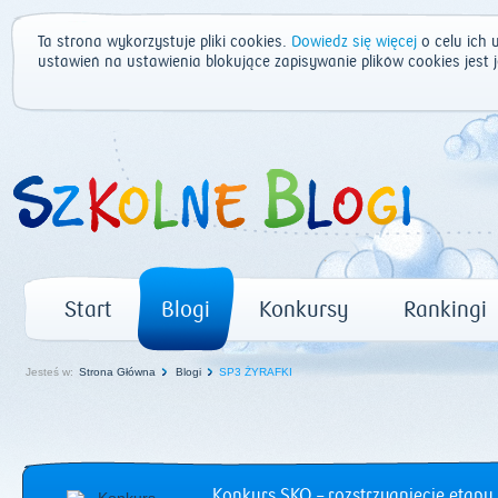
Ta strona wykorzystuje pliki cookies.
Dowiedz się więcej
o celu ich 
ustawień na ustawienia blokujące zapisywanie plików cookies jest
Start
Blogi
Konkursy
Rankingi
Jesteś w:
Strona Główna
Blogi
SP3 ŻYRAFKI
Konkurs SKO – rozstrzygnięcie etapu 