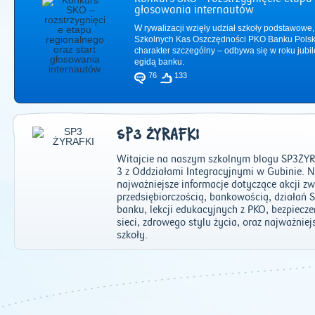
głosowania internautów
W rywalizacji wzięły udział szkoły podstawowe,
Szkolnych Kas Oszczędności PKO Banku Polsk
charakter szczególny – odbywa się w roku jub
egidą banku.
76
133
SP3 ŻYRAFKI
Witajcie na naszym szkolnym blogu SP3ŻYR
3 z Oddziałami Integracyjnymi w Gubinie.
najważniejsze informacje dotyczące akcji z
przedsiębiorczością, bankowością, działań
banku, lekcji edukacyjnych z PKO, bezpiecz
2011
|
2012
|
2
sieci, zdrowego stylu życia, oraz najważnie
szkoły.