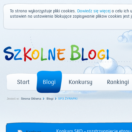
Ta strona wykorzystuje pliki cookies.
Dowiedz się więcej
o celu ich 
ustawień na ustawienia blokujące zapisywanie plików cookies jest
Start
Blogi
Konkursy
Rankingi
Jesteś w:
Strona Główna
Blogi
SP3 ŻYRAFKI
Konkurs SKO – rozstrzygnięcie etapu 