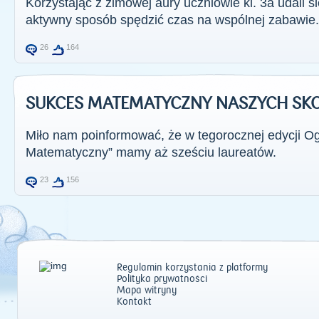
Korzystając z zimowej aury uczniowie kl. 3a udali s
aktywny sposób spędzić czas na wspólnej zabawie.
26
164
SUKCES MATEMATYCZNY NASZYCH S
Miło nam poinformować, że w tegorocznej edycji O
Matematyczny” mamy aż sześciu laureatów.
23
156
Regulamin korzystania z platformy
Polityka prywatności
Mapa witryny
Kontakt