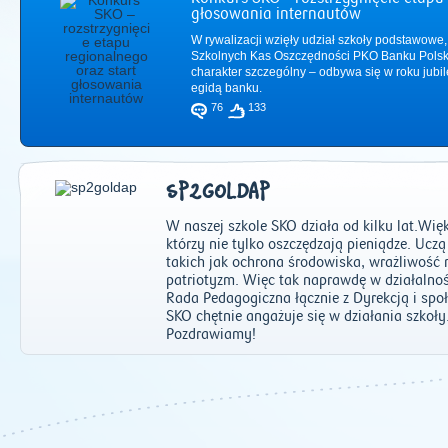
głosowania internautów
W rywalizacji wzięły udział szkoły podstawowe,
Szkolnych Kas Oszczędności PKO Banku Polsk
charakter szczególny – odbywa się w roku jub
egidą banku.
76
133
SP2GOLDAP
W naszej szkole SKO działa od kilku lat.Wi
którzy nie tylko oszczędzają pieniądze. Ucz
takich jak ochrona środowiska, wrażliwość 
patriotyzm. Więc tak naprawdę w działalno
Rada Pedagogiczna łącznie z Dyrekcją i spo
2011
|
2012
|
2
SKO chętnie angażuje się w działania szkoły
Pozdrawiamy!