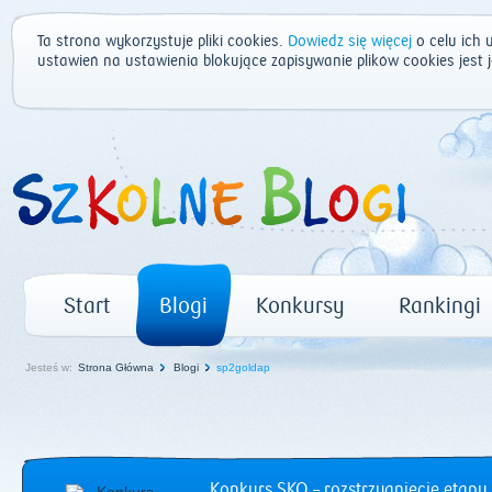
Ta strona wykorzystuje pliki cookies.
Dowiedz się więcej
o celu ich 
ustawień na ustawienia blokujące zapisywanie plików cookies jest
Start
Blogi
Konkursy
Rankingi
Jesteś w:
Strona Główna
Blogi
sp2goldap
Konkurs SKO – rozstrzygnięcie etapu 