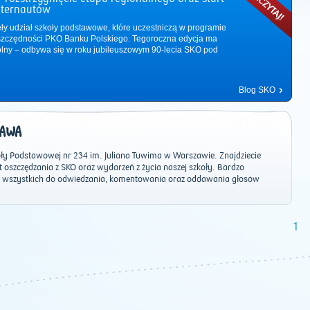
nternautów
ęły udział szkoły podstawowe, które uczestniczą w programie
zczędności PKO Banku Polskiego. Tegoroczna edycja ma
ólny – odbywa się w roku jubileuszowym 90-lecia SKO pod
Blog SKO
AWA
ły Podstawowej nr 234 im. Juliana Tuwima w Warszawie. Znajdziecie
t oszczędzania z SKO oraz wydarzeń z życia naszej szkoły. Bardzo
 wszystkich do odwiedzania, komentowania oraz oddawania głosów
2011
|
2012
|
2013
|
2014
|
2015
|
2016
|
2017
|
2018
|
2019
|
202
1