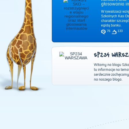
głosowania i
W rywalizacji wzi
Szkolnych Kas Os
charakter szczeg
egidą banku.
76
133
SP234 WARSZ
Witamy na blogu Szko
tu informacje na tema
serdecznie zachęcamy
na naszego bloga.