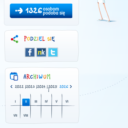
1326
osobom
podoba się
0
|
2021
|
2022
|
2023
|
2024
|
2025
2026
|
I
II
III
IV
V
VI
VII
VIII