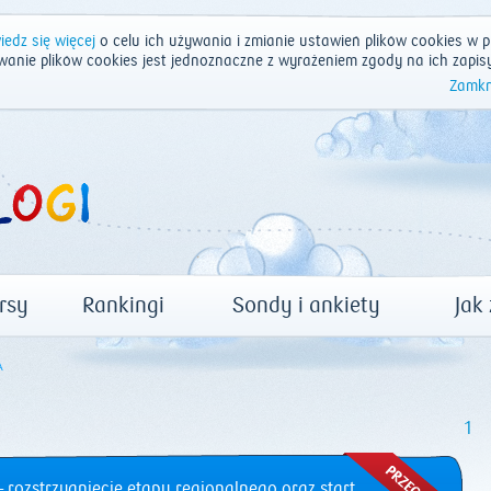
edz się więcej
o celu ich używania i zmianie ustawień plików cookies w p
wanie plików cookies jest jednoznaczne z wyrażeniem zgody na ich zapis
Zamkn
rsy
Rankingi
Sondy i ankiety
Jak
A
1
 rozstrzygnięcie etapu regionalnego oraz start