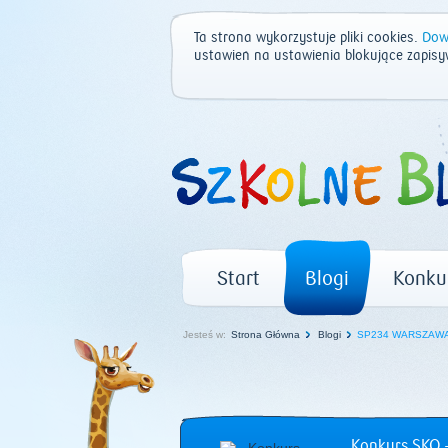
Ta strona wykorzystuje pliki cookies.
Dowi
ustawień na ustawienia blokujące zapisy
Start
Blogi
Konku
Jesteś w:
Strona Główna
Blogi
SP234 WARSZAW
Konkurs SKO –