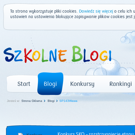
Ta strona wykorzystuje pliki cookies.
Dowiedz się więcej
o celu ich 
ustawień na ustawienia blokujące zapisywanie plików cookies jest
Start
Blogi
Konkursy
Rankingi
Jesteś w:
Strona Główna
Blogi
SP143Wawa
Konkurs SKO – rozstrzygnięcie etapu 