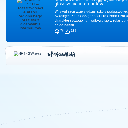
głosowania internautów
W rywalizacji wzięły udział szkoły podstawowe,
Szkolnych Kas Oszczędności PKO Banku Polsk
charakter szczególny – odbywa się w roku jub
egidą banku.
76
133
SP143WAWA
2011
|
2012
|
2