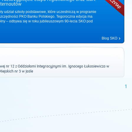
nternautów
ęły udział szkoły podstawowe, które uczestniczą w programie
zczędności PKO Banku Polskiego. Tegoroczna edycja ma
ólny – odbywa się w roku jubileuszowym 90-lecia SKO pod
Blog SKO
ej nr 12 z Oddziałami Integracyjnymi im. Ignacego Łukasiewicza w
iejskich nr 3 w Jaśle
1
2011
|
2012
|
2013
|
2014
|
2015
|
2016
|
2017
|
2018
|
2019
|
202