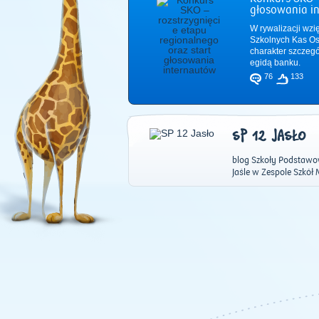
głosowania i
W rywalizacji wzi
Szkolnych Kas Os
charakter szczeg
egidą banku.
76
133
SP 12 JASŁO
blog Szkoły Podstawow
Jaśle w Zespole Szkół M