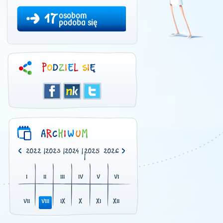
17
osobom
podoba się
0
|
2021
|
2022
|
2023
|
2024
|
2025
2026
|
I
II
III
IV
V
VI
VII
VIII
IX
X
XI
XII