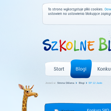
Ta strona wykorzystuje pliki cookies.
Dowi
ustawień na ustawienia blokujące zapisy
Start
Blogi
Konku
Jesteś w:
Strona Główna
Blogi
SP 12 Jasło
Konkurs SKO –