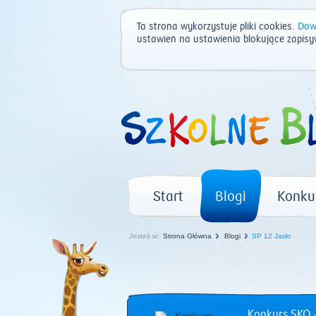
Ta strona wykorzystuje pliki cookies.
Dowi
ustawień na ustawienia blokujące zapisy
Start
Blogi
Konku
Jesteś w:
Strona Główna
Blogi
SP 12 Jasło
Konkurs SKO –