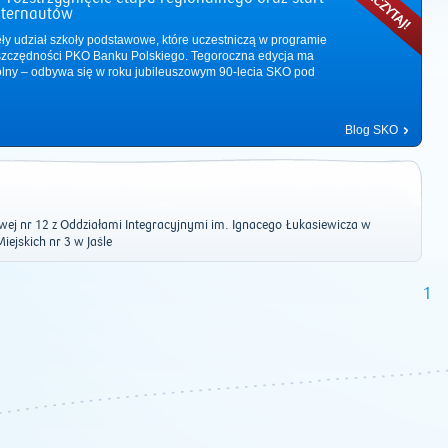
nternautów
ęły udział szkoły podstawowe, które uczestniczą w programie
zczędności PKO Banku Polskiego. Tegoroczna edycja ma
ólny – odbywa się w roku jubileuszowym 90-lecia SKO pod
Blog SKO
ej nr 12 z Oddziałami Integracyjnymi im. Ignacego Łukasiewicza w
iejskich nr 3 w Jaśle
1
2011
|
2012
|
2013
|
2014
|
2015
|
2016
|
2017
|
2018
|
2019
|
202