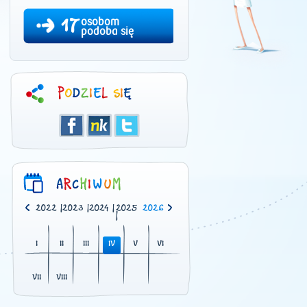
17
osobom
podoba się
0
|
2021
|
2022
|
2023
|
2024
|
2025
2026
|
I
II
III
IV
V
VI
VII
VIII