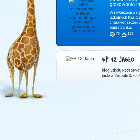
głosowania i
W rywalizacji wzi
Szkolnych Kas Os
charakter szczeg
egidą banku.
76
133
SP 12 JASŁO
blog Szkoły Podstawow
Jaśle w Zespole Szkół M