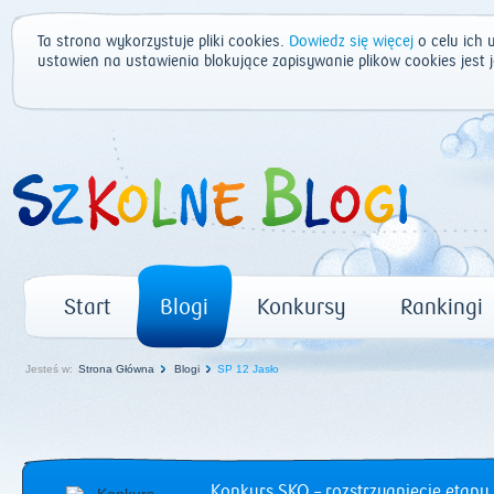
Ta strona wykorzystuje pliki cookies.
Dowiedz się więcej
o celu ich 
ustawień na ustawienia blokujące zapisywanie plików cookies jest
Start
Blogi
Konkursy
Rankingi
Jesteś w:
Strona Główna
Blogi
SP 12 Jasło
Konkurs SKO – rozstrzygnięcie etapu 