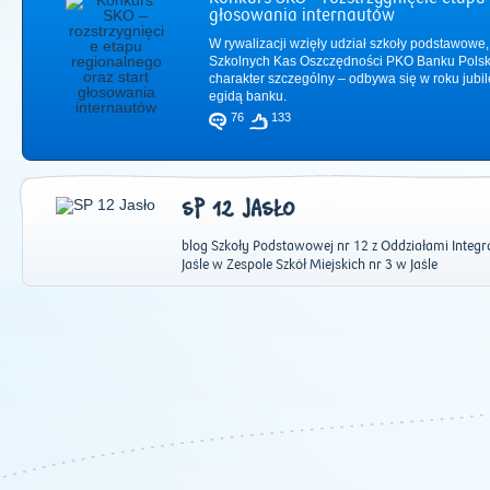
głosowania internautów
W rywalizacji wzięły udział szkoły podstawowe,
Szkolnych Kas Oszczędności PKO Banku Polsk
charakter szczególny – odbywa się w roku jub
egidą banku.
76
133
SP 12 JASŁO
blog Szkoły Podstawowej nr 12 z Oddziałami Integ
Jaśle w Zespole Szkół Miejskich nr 3 w Jaśle
2011
|
2012
|
2