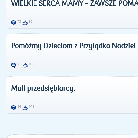
WIELKIE SERCA MAMY – ZAWSZE POM
73
89
Pomóżmy Dzieciom z Przylądka Nadziei
51
102
Mali przedsiębiorcy.
44
101