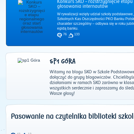
Konkurs SKO – rozstrzygnięcie etapu 
głosowania internautów
W rywalizacji wzięły udział szkoły podstawowe,
Szkolnych Kas Oszczędności PKO Banku Polsk
charakter szczególny – odbywa się w roku jub
egidą banku.
76
133
SP1 GÓRA
Witamy na blogu SKO w Szkole Podstawowej
dołączyć do grupy blogowiczów. Chcielibyś
działaniami w ramach SKO zarówno w klasach
wszystkich serdecznie i zapraszamy do śled
2011
|
2012
|
2
Wasze głosy!
Pasowanie na czytelnika biblioteki szkol