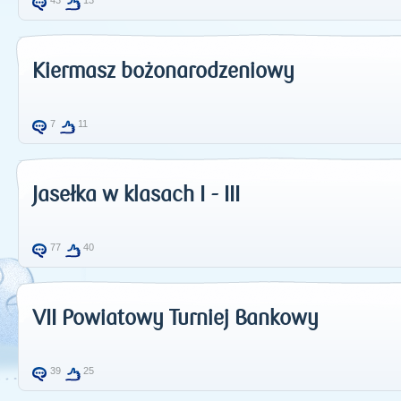
43
13
Kiermasz bożonarodzeniowy
7
11
Jasełka w klasach I - III
77
40
VII Powiatowy Turniej Bankowy
39
25