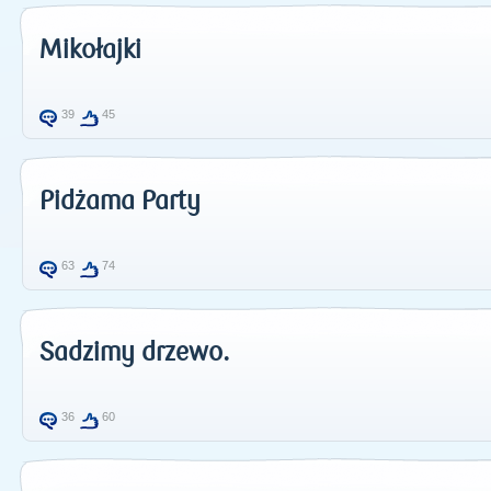
Mikołajki
39
45
Pidżama Party
63
74
Sadzimy drzewo.
36
60