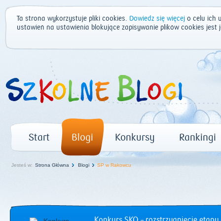
Ta strona wykorzystuje pliki cookies.
Dowiedz się więcej
o celu ich 
ustawień na ustawienia blokujące zapisywanie plików cookies jest
Start
Blogi
Konkursy
Rankingi
Jesteś w:
Strona Główna
Blogi
SP w Rakowcu
Konkurs SKO – rozstrzygnięcie etapu 