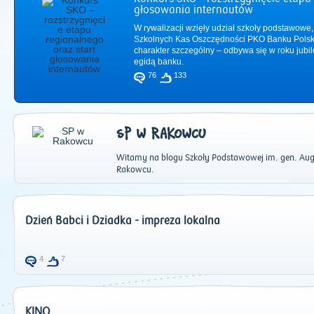
głosowania internautów
W rywalizacji wzięły udział szkoły podstawowe,
Szkolnych Kas Oszczędności PKO Banku Polsk
charakter szczególny – odbywa się w roku jub
egidą banku.
76
133
SP W RAKOWCU
Witamy na blogu Szkoły Podstawowej im. gen. Augus
Rakowcu.
2011
|
2012
|
2
Dzień Babci i Dziadka - impreza lokalna
4
7
KINO