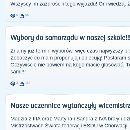
Wszyscy im zazdrościli tego wyjazdu! Oni wiedzą, że
0
65
Wybory do samorządu w naszej szkole!!
Znamy już termin wyborów, więc czas najwyższy prz
Zobaczyć co mam proponują i obiecują! Postaram
Oczywiście nie powiem na kogo macie głosować. Tę
sami!!!
3
119
Nasze uczennice wytańczyły wicemistrz
Madzia z IIIA oraz Martyna i Sandra z IVA brały ud
Mistrzostwach Świata federacji ESDU w Chorwacji.