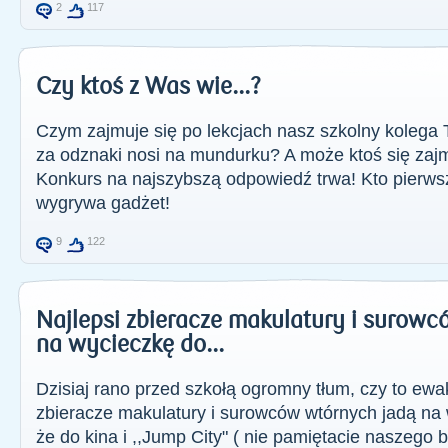
2
117
Czy ktoś z Was wie...?
Czym zajmuje się po lekcjach nasz szkolny kolega 
za odznaki nosi na mundurku? A może ktoś się za
Konkurs na najszybszą odpowiedź trwa! Kto pierw
wygrywa gadżet!
9
122
Najlepsi zbieracze makulatury i surowc
na wycieczkę do...
Dzisiaj rano przed szkołą ogromny tłum, czy to ewa
zbieracze makulatury i surowców wtórnych jadą na
że do kina i ,,Jump City" ( nie pamiętacie naszeg