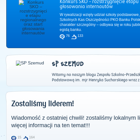
Konkurs SKO – rozstrzygnięcie etapu 
głosowania internautów
W rywalizacji wzięły udział szkoły podstawowe,
Szkolnych Kas Oszczędności PKO Banku Polsk
charakter szczególny – odbywa się w roku jub
egidą banku.
76
133
SP SZEMUD
Witamy na naszym blogu Zespołu Szkolno-Przedszk
Podstawową im. mjr Henryka Sucharskiego wraz z
2011
|
2012
|
2
Zostaliśmy liderem!
Wiadomość z ostatniej chwili! zostaliśmy lokalnym 
więcej informacji na ten temat!!!
15
164