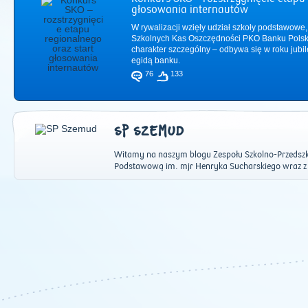
głosowania internautów
W rywalizacji wzięły udział szkoły podstawowe,
Szkolnych Kas Oszczędności PKO Banku Polsk
charakter szczególny – odbywa się w roku jub
egidą banku.
76
133
SP SZEMUD
Witamy na naszym blogu Zespołu Szkolno-Przedszk
Podstawową im. mjr Henryka Sucharskiego wraz z
2011
|
2012
|
2