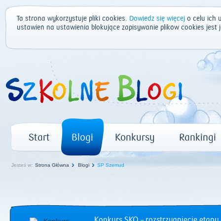
Ta strona wykorzystuje pliki cookies.
Dowiedz się więcej
o celu ich 
ustawień na ustawienia blokujące zapisywanie plików cookies jest
Start
Blogi
Konkursy
Rankingi
Jesteś w:
Strona Główna
Blogi
SP Szemud
Konkurs SKO – rozstrzygnięcie etapu 