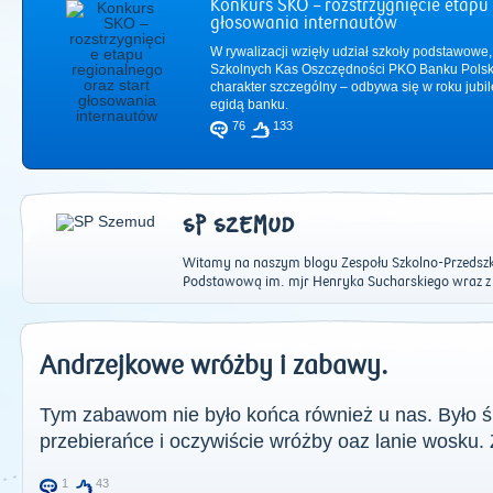
Konkurs SKO – rozstrzygnięcie etapu 
głosowania internautów
W rywalizacji wzięły udział szkoły podstawowe,
Szkolnych Kas Oszczędności PKO Banku Polsk
charakter szczególny – odbywa się w roku jub
egidą banku.
76
133
SP SZEMUD
Witamy na naszym blogu Zespołu Szkolno-Przedszk
Podstawową im. mjr Henryka Sucharskiego wraz z
2011
|
2012
|
2
Andrzejkowe wróżby i zabawy.
Tym zabawom nie było końca również u nas. Było ś
przebierańce i oczywiście wróżby oaz lanie wosku.
1
43