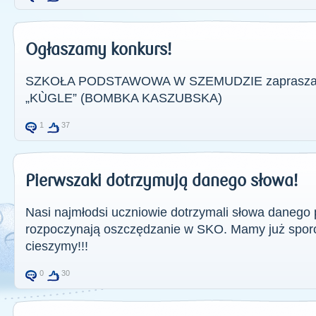
Ogłaszamy konkurs!
SZKOŁA PODSTAWOWA W SZEMUDZIE zaprasza do
„KÙGLE” (BOMBKA KASZUBSKA)
1
37
Pierwszaki dotrzymują danego słowa!
Nasi najmłodsi uczniowie dotrzymali słowa danego 
rozpoczynają oszczędzanie w SKO. Mamy już sporo 
cieszymy!!!
0
30