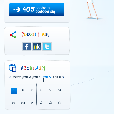
405
osobom
podoba się
0
|
2021
|
2022
|
2023
|
2024
|
2025
2026
|
I
II
III
IV
V
VI
VII
VIII
IX
X
XI
XII