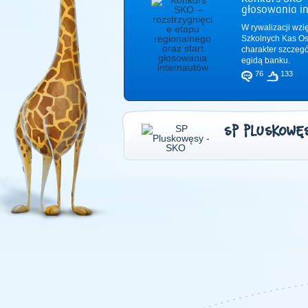
głosowania i
W rywalizacji wzi
Szkolnych Kas Os
charakter szczeg
egidą banku.
76
133
SP PLUSKOWĘS