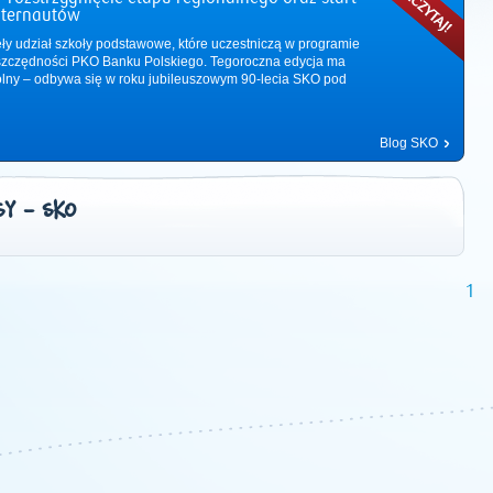
nternautów
ęły udział szkoły podstawowe, które uczestniczą w programie
zczędności PKO Banku Polskiego. Tegoroczna edycja ma
ólny – odbywa się w roku jubileuszowym 90-lecia SKO pod
Blog SKO
Y - SKO
1
2011
|
2012
|
2013
|
2014
|
2015
|
2016
|
2017
|
2018
|
2019
|
202