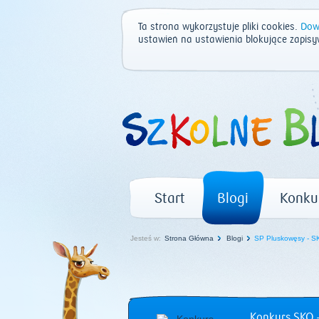
Ta strona wykorzystuje pliki cookies.
Dowi
ustawień na ustawienia blokujące zapisy
Start
Blogi
Konku
Jesteś w:
Strona Główna
Blogi
SP Pluskowęsy - S
Konkurs SKO –