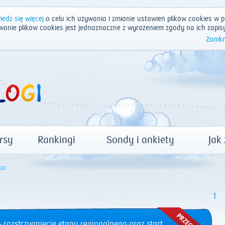
edz się więcej
o celu ich używania i zmianie ustawień plików cookies w p
wanie plików cookies jest jednoznaczne z wyrażeniem zgody na ich zapis
Zamkn
rsy
Rankingi
Sondy i ankiety
Jak
KO
1
 rozstrzygnięcie etapu regionalnego oraz start