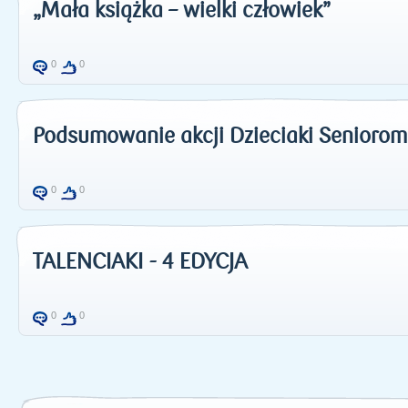
„Mała książka – wielki człowiek”
0
0
Podsumowanie akcji Dzieciaki Seniorom
0
0
TALENCIAKI - 4 EDYCJA
0
0