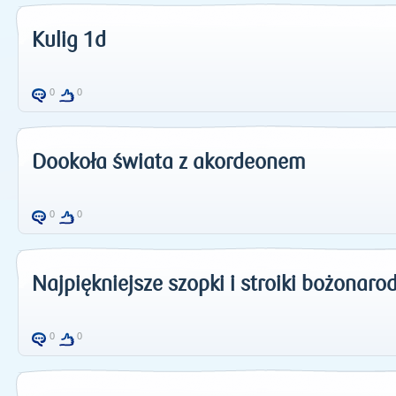
Kulig 1d
0
0
Dookoła świata z akordeonem
0
0
Najpiękniejsze szopki i stroiki bożonar
0
0