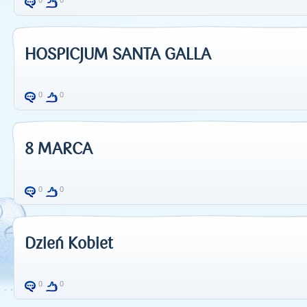
0
0
HOSPICJUM SANTA GALLA
0
0
8 MARCA
0
0
Dzień Kobiet
0
0