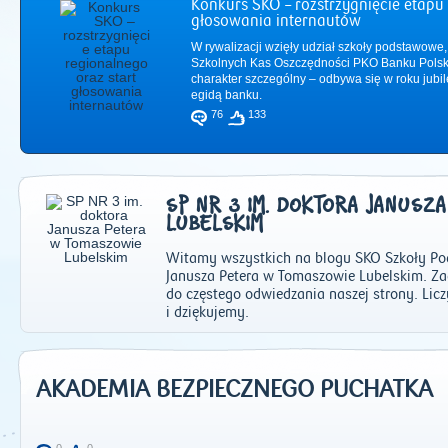
Konkurs SKO – rozstrzygnięcie etapu 
głosowania internautów
W rywalizacji wzięły udział szkoły podstawowe,
Szkolnych Kas Oszczędności PKO Banku Polsk
charakter szczególny – odbywa się w roku jub
egidą banku.
76
133
SP NR 3 IM. DOKTORA JANUSZ
LUBELSKIM
Witamy wszystkich na blogu SKO Szkoły Po
Janusza Petera w Tomaszowie Lubelskim. Z
do częstego odwiedzania naszej strony. Li
2011
|
2012
|
2
i dziękujemy.
AKADEMIA BEZPIECZNEGO PUCHATKA