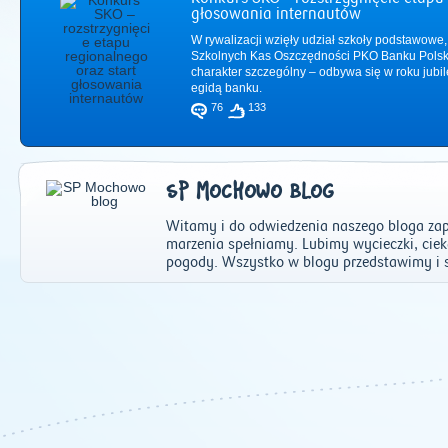
głosowania internautów
W rywalizacji wzięły udział szkoły podstawowe,
Szkolnych Kas Oszczędności PKO Banku Polsk
charakter szczególny – odbywa się w roku jub
egidą banku.
76
133
SP MOCHOWO BLOG
Witamy i do odwiedzenia naszego bloga za
marzenia spełniamy. Lubimy wycieczki, ciek
pogody. Wszystko w blogu przedstawimy i 
2011
|
2012
|
2