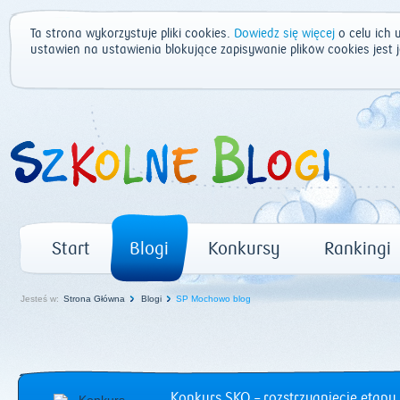
Ta strona wykorzystuje pliki cookies.
Dowiedz się więcej
o celu ich 
ustawień na ustawienia blokujące zapisywanie plików cookies jest
Start
Blogi
Konkursy
Rankingi
Jesteś w:
Strona Główna
Blogi
SP Mochowo blog
Konkurs SKO – rozstrzygnięcie etapu 